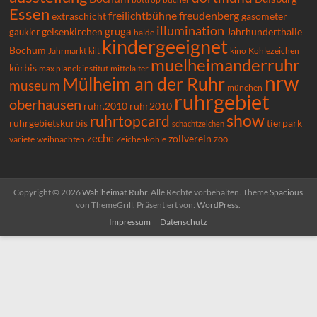
Essen
freilichtbühne
freudenberg
extraschicht
gasometer
illumination
gruga
gelsenkirchen
gaukler
Jahrhunderthalle
halde
kindergeeignet
Bochum
Kohlezeichen
Jahrmarkt
kilt
kino
muelheimanderruhr
kürbis
max planck institut
mittelalter
nrw
Mülheim an der Ruhr
museum
münchen
ruhrgebiet
oberhausen
ruhr.2010
ruhr2010
show
ruhrtopcard
ruhrgebietskürbis
tierpark
schachtzeichen
zeche
zollverein
zoo
variete
Zeichenkohle
weihnachten
Copyright © 2026
Wahlheimat.Ruhr
. Alle Rechte vorbehalten. Theme
Spacious
von ThemeGrill. Präsentiert von:
WordPress
.
Impressum
Datenschutz