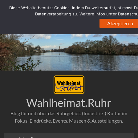
WordPress-Datenbank-Fehler:
[Duplicate entry '' for key
Diese Website benutzt Cookies. Indem Du weitersurfst, stimmst Du -
'url_hash']
Datenverarbeitung zu. Weitere Infos unter Datensch
ALTER TABLE `ehabd0q4e6blc_links` ADD UNIQUE KEY 
Akzeptieren
`url_hash` (`url_hash`)
Zum
Inhalt
springen
Wahlheimat.Ruhr
Blog für und über das Ruhrgebiet. (Industrie-) Kultur im
Fokus: Eindrücke, Events, Museen & Ausstellungen.