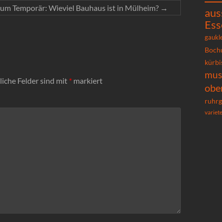
m Temporär: Wieviel Bauhaus ist in Mülheim?
→
aus
Ess
gaukl
Boch
kürbi
mu
liche Felder sind mit
*
markiert
obe
ruhrg
variet