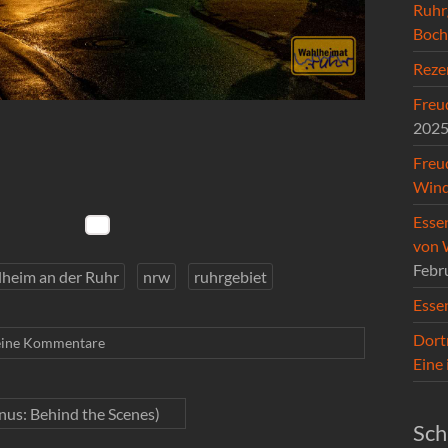
Ruhr
Boc
Reze
Freud
202
Freu
Wind
Esse
von 
Febr
heim an der Ruhr
nrw
ruhrgebiet
Esse
Dort
ine Kommentare
Eine
onus: Behind the Scenes)
Sch