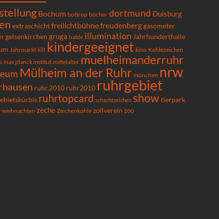
stellung
dortmund
Bochum
Duisburg
bücher
bottrop
en
freilichtbühne
freudenberg
extraschicht
gasometer
illumination
gruga
gelsenkirchen
er
Jahrhunderthalle
halde
kindergeeignet
um
Kohlezeichen
Jahrmarkt
kilt
kino
muelheimanderruhr
s
max planck institut
mittelalter
nrw
Mülheim an der Ruhr
seum
münchen
ruhrgebiet
rhausen
ruhr.2010
ruhr2010
show
ruhrtopcard
ebietskürbis
tierpark
schachtzeichen
zeche
zollverein
zoo
e
Zeichenkohle
weihnachten