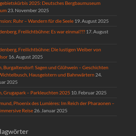
gebietskürbis 2025: Deutsches Bergbaumuseum
hum
23. November 2025
nsion: Ruhr – Wandern für die Seele
19. August 2025
enberg, Freilichtbühne: Es war einmal???
17. August
5
denberg, Freilichtbühne: Die lustigen Weiber von
sor
16. August 2025
n, Burgaltendorf: Sagen und Glühwein – Geschichten
Wichtelbusch, Hausgeistern und Bahnwärtern
24.
uar 2025
n, Grugapark – Parkleuchten 2025
10. Februar 2025
mund, Phoenix des Lumières: Im Reich der Pharaonen –
 immersive Reise
26. Januar 2025
lagwörter