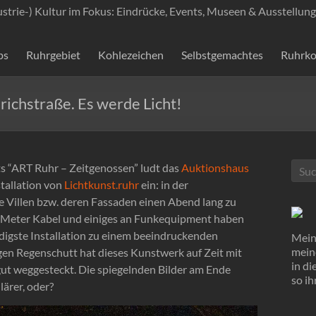
ustrie-) Kultur im Fokus: Eindrücke, Events, Museen & Ausstellung
ps
Ruhrgebiet
Kohlezeichen
Selbstgemachtes
Ruhrko
richstraße. Es werde Licht!
ts “ART Ruhr – Zeitgenossen” ludt das
Auktionshaus
tallation von
Lichtkunst.ruhr
ein: in der
 Villen bzw. deren Fassaden einen Abend lang zu
 Meter Kabel und einiges an Funkequipment haben
digste Installation zu einem beeindruckenden
Mein 
mein
gen Regenschutt hat dieses Kunstwerk auf Zeit mit
in d
ut weggesteckt. Die spiegelnden Bilder am Ende
so ih
lärer, oder?