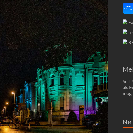
Fa
In
R
Me
Seit
als 
mögli
Neu