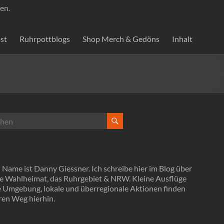
en.
st
Ruhrpottblogs
Shop Merch & Gedöns
Inhalt
Name ist Danny Giessner. Ich schreibe hier im Blog über
e Wahlheimat, das Ruhrgebiet & NRW. Kleine Ausflüge
ie Umgebung, lokale und überregionale Aktionen finden
ren Weg hierhin.