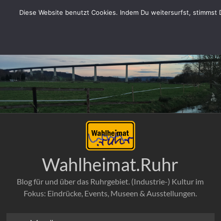
WordPress-Datenbank-Fehler:
[Duplicate entry '' for key
Diese Website benutzt Cookies. Indem Du weitersurfst, stimmst Du
'url_hash']
ALTER TABLE `ehabd0q4e6blc_links` ADD UNIQUE KEY 
`url_hash` (`url_hash`)
Zum
Inhalt
springen
Wahlheimat.Ruhr
Blog für und über das Ruhrgebiet. (Industrie-) Kultur im
Fokus: Eindrücke, Events, Museen & Ausstellungen.