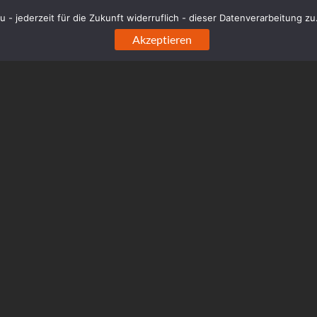
sh']
 - jederzeit für die Zukunft widerruflich - dieser Datenverarbeitung z
sh` (`url_hash`)
Akzeptieren