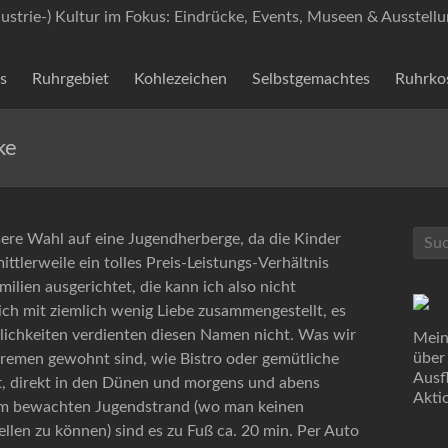
dustrie-) Kultur im Fokus: Eindrücke, Events, Museen & Ausstell
s
Ruhrgebiet
Kohlezeichen
Selbstgemachtes
Ruhrko
ke
ere Wahl auf eine Jugendherberge, da die Kinder
ttlerweile ein tolles Preis-Leistungs-Verhältnis
ilien ausgerichtet, die kann ich also nicht
ch mit ziemlich wenig Liebe zusammengestellt, es
ichkeiten verdienten diesen Namen nicht. Was wir
Mein
über
Bremen gewohnt sind, wie Bistro oder gemütliche
Ausf
ett, direkt in den Dünen und morgens und abens
Akti
 zum bewachten Jugendstrand (wo man keinen
len zu können) sind es zu Fuß ca. 20 min. Per Auto