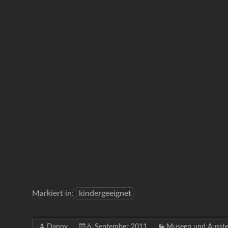
Markiert in:
kindergeeignet
Danny
6. September 2011
Museen und Ausste