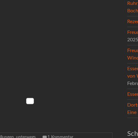
Ruhr
Boc
Reze
Freu
202
Freu
Wind
Esse
von 
Febr
Esse
Dort
Eine
Sch
llungen
,
unterwegs
1 Kommentar