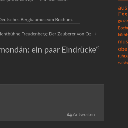
aus
Ess
: Deutsches Bergbaumuseum Bochum.
gaukl
Boch
ilichtbühne Freudenberg: Der Zauberer von Oz
→
kürbi
mu
 mondän: ein paar Eindrücke
“
obe
ruhrg
variete
Antworten