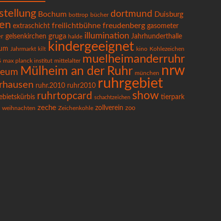
stellung
dortmund
Bochum
Duisburg
bücher
bottrop
en
freilichtbühne
freudenberg
extraschicht
gasometer
illumination
gruga
gelsenkirchen
Jahrhunderthalle
er
halde
kindergeeignet
um
Kohlezeichen
Jahrmarkt
kilt
kino
muelheimanderruhr
s
max planck institut
mittelalter
nrw
Mülheim an der Ruhr
seum
münchen
ruhrgebiet
rhausen
ruhr.2010
ruhr2010
show
ruhrtopcard
ebietskürbis
tierpark
schachtzeichen
zeche
zollverein
Zeichenkohle
zoo
weihnachten