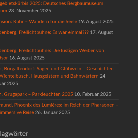
gebietskürbis 2025: Deutsches Bergbaumuseum
hum
23. November 2025
nsion: Ruhr – Wandern für die Seele
19. August 2025
denberg, Freilichtbühne: Es war einmal???
17. August
5
denberg, Freilichtbühne: Die lustigen Weiber von
sor
16. August 2025
n, Burgaltendorf: Sagen und Glühwein – Geschichten
Wichtelbusch, Hausgeistern und Bahnwärtern
24.
uar 2025
n, Grugapark – Parkleuchten 2025
10. Februar 2025
mund, Phoenix des Lumières: Im Reich der Pharaonen –
 immersive Reise
26. Januar 2025
lagwörter