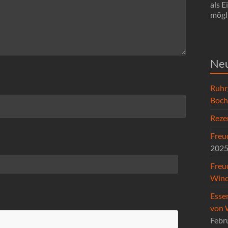
als 
mögli
Neu
Ruhr
Boc
Reze
Freud
202
Freu
Wind
Esse
von 
Febr