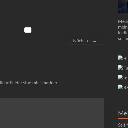
Mein 
mein
in d
so ih
Nächstes →
Bl
Fa
In
liche Felder sind mit
*
markiert
R
Me
Seit