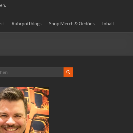
en.
st
Ruhrpottblogs
Shop Merch & Gedöns
Inhalt