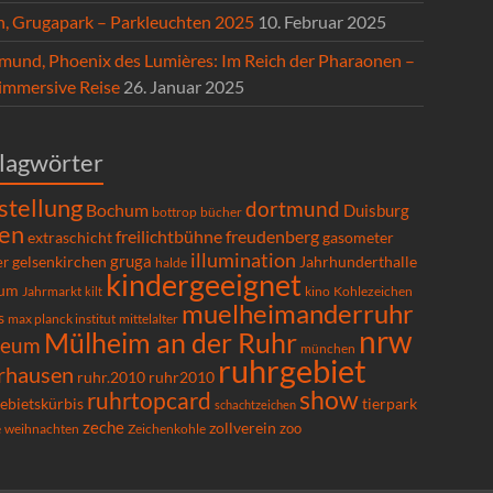
n, Grugapark – Parkleuchten 2025
10. Februar 2025
mund, Phoenix des Lumières: Im Reich der Pharaonen –
 immersive Reise
26. Januar 2025
lagwörter
stellung
dortmund
Bochum
Duisburg
bücher
bottrop
en
freilichtbühne
freudenberg
extraschicht
gasometer
illumination
gruga
gelsenkirchen
er
Jahrhunderthalle
halde
kindergeeignet
um
Kohlezeichen
Jahrmarkt
kilt
kino
muelheimanderruhr
s
max planck institut
mittelalter
nrw
Mülheim an der Ruhr
seum
münchen
ruhrgebiet
rhausen
ruhr.2010
ruhr2010
show
ruhrtopcard
ebietskürbis
tierpark
schachtzeichen
zeche
zollverein
zoo
e
Zeichenkohle
weihnachten