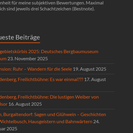
Einheit für meine subjektiven Bewertungen. Maximal
ch sind jeweils drei Schachtzeichen (Bestnote).
este Beiträge
gebietskürbis 2025: Deutsches Bergbaumuseum
hum
23. November 2025
nsion: Ruhr – Wandern für die Seele
19. August 2025
enberg, Freilichtbühne: Es war einmal???
17. August
5
denberg, Freilichtbühne: Die lustigen Weiber von
sor
16. August 2025
n, Burgaltendorf: Sagen und Glühwein – Geschichten
Wichtelbusch, Hausgeistern und Bahnwärtern
24.
uar 2025