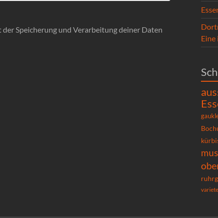
Esse
Dort
it der Speicherung und Verarbeitung deiner Daten
Eine
Sch
aus
Ess
gaukl
Boch
kürbi
mu
obe
ruhrg
variet