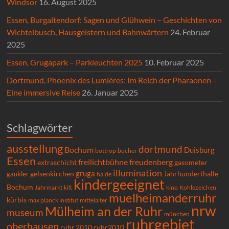
Windsor
16. August 2025
Essen, Burgaltendorf: Sagen und Glühwein – Geschichten von
Wichtelbusch, Hausgeistern und Bahnwärtern
24. Februar
2025
Essen, Grugapark – Parkleuchten 2025
10. Februar 2025
Dortmund, Phoenix des Lumières: Im Reich der Pharaonen –
Eine immersive Reise
26. Januar 2025
Schlagwörter
ausstellung
dortmund
Bochum
Duisburg
bücher
bottrop
Essen
freilichtbühne
freudenberg
extraschicht
gasometer
illumination
gruga
gelsenkirchen
gaukler
Jahrhunderthalle
halde
kindergeeignet
Bochum
Kohlezeichen
Jahrmarkt
kilt
kino
muelheimanderruhr
kürbis
max planck institut
mittelalter
nrw
Mülheim an der Ruhr
museum
münchen
ruhrgebiet
oberhausen
ruhr.2010
ruhr2010