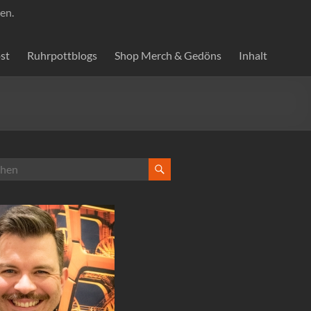
en.
st
Ruhrpottblogs
Shop Merch & Gedöns
Inhalt