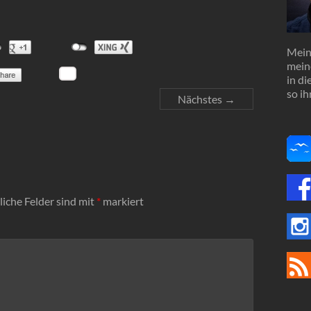
Mein 
mein
in d
so ih
Nächstes →
liche Felder sind mit
*
markiert