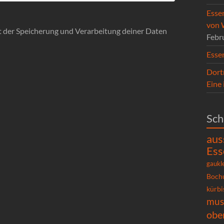
Esse
von 
it der Speicherung und Verarbeitung deiner Daten
Febr
Esse
Dort
Eine
Sch
aus
Ess
gaukl
Boch
kürbi
mu
obe