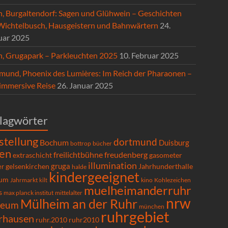
n, Burgaltendorf: Sagen und Glühwein – Geschichten
Wichtelbusch, Hausgeistern und Bahnwärtern
24.
uar 2025
n, Grugapark – Parkleuchten 2025
10. Februar 2025
mund, Phoenix des Lumières: Im Reich der Pharaonen –
 immersive Reise
26. Januar 2025
lagwörter
stellung
dortmund
Bochum
Duisburg
bücher
bottrop
en
freilichtbühne
freudenberg
extraschicht
gasometer
illumination
gruga
gelsenkirchen
er
Jahrhunderthalle
halde
kindergeeignet
um
Kohlezeichen
Jahrmarkt
kilt
kino
muelheimanderruhr
s
max planck institut
mittelalter
nrw
Mülheim an der Ruhr
seum
münchen
ruhrgebiet
rhausen
ruhr.2010
ruhr2010