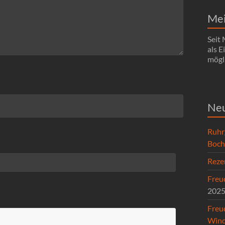
Me
Seit
als 
mögli
Neu
Ruhr
Boc
Reze
Freud
202
Freu
Wind