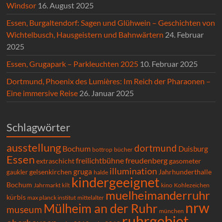
Windsor
16. August 2025
Essen, Burgaltendorf: Sagen und Glühwein – Geschichten von
Wichtelbusch, Hausgeistern und Bahnwärtern
24. Februar
2025
Essen, Grugapark – Parkleuchten 2025
10. Februar 2025
Dortmund, Phoenix des Lumières: Im Reich der Pharaonen –
Eine immersive Reise
26. Januar 2025
Schlagwörter
ausstellung
dortmund
Bochum
Duisburg
bücher
bottrop
Essen
freilichtbühne
freudenberg
extraschicht
gasometer
illumination
gruga
gelsenkirchen
gaukler
Jahrhunderthalle
halde
kindergeeignet
Bochum
Kohlezeichen
Jahrmarkt
kilt
kino
muelheimanderruhr
kürbis
max planck institut
mittelalter
nrw
Mülheim an der Ruhr
museum
münchen
ruhrgebiet