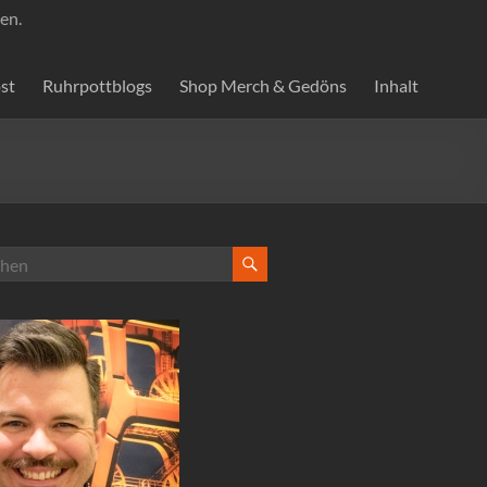
en.
st
Ruhrpottblogs
Shop Merch & Gedöns
Inhalt