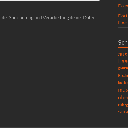
Esse
Dort
it der Speicherung und Verarbeitung deiner Daten
Eine
Sch
aus
Ess
gaukl
Boch
kürbi
mu
obe
ruhrg
variet