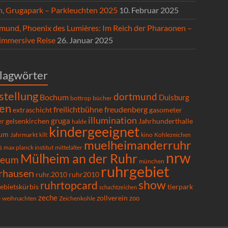
n, Grugapark – Parkleuchten 2025
10. Februar 2025
mund, Phoenix des Lumières: Im Reich der Pharaonen –
 immersive Reise
26. Januar 2025
lagwörter
stellung
dortmund
Bochum
Duisburg
bücher
bottrop
en
freilichtbühne
freudenberg
extraschicht
gasometer
illumination
gruga
gelsenkirchen
er
Jahrhunderthalle
halde
kindergeeignet
um
Kohlezeichen
Jahrmarkt
kilt
kino
muelheimanderruhr
s
max planck institut
mittelalter
nrw
Mülheim an der Ruhr
seum
münchen
ruhrgebiet
rhausen
ruhr.2010
ruhr2010
show
ruhrtopcard
ebietskürbis
tierpark
schachtzeichen
zeche
zollverein
zoo
e
Zeichenkohle
weihnachten