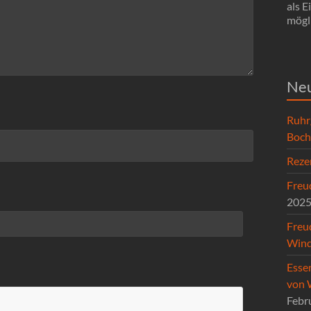
als 
mögli
Neu
Ruhr
Boc
Reze
Freud
202
Freu
Wind
Esse
von 
Febr