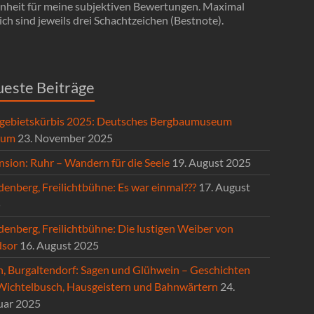
Einheit für meine subjektiven Bewertungen. Maximal
ch sind jeweils drei Schachtzeichen (Bestnote).
este Beiträge
gebietskürbis 2025: Deutsches Bergbaumuseum
hum
23. November 2025
nsion: Ruhr – Wandern für die Seele
19. August 2025
enberg, Freilichtbühne: Es war einmal???
17. August
5
denberg, Freilichtbühne: Die lustigen Weiber von
sor
16. August 2025
n, Burgaltendorf: Sagen und Glühwein – Geschichten
Wichtelbusch, Hausgeistern und Bahnwärtern
24.
uar 2025