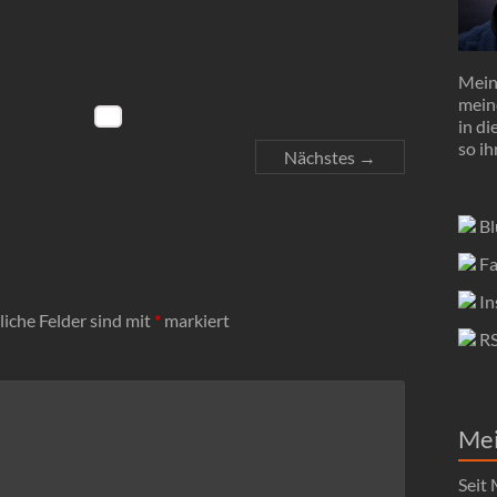
Mein 
mein
in d
so ih
Nächstes →
Bl
Fa
In
liche Felder sind mit
*
markiert
R
Me
Seit