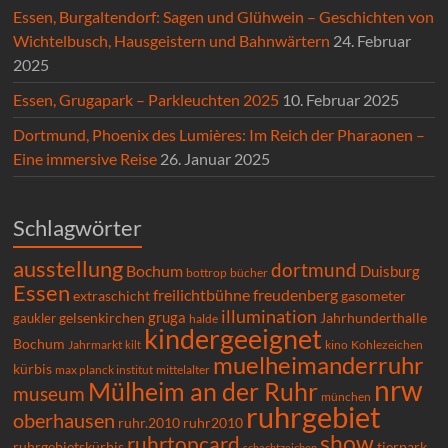
Essen, Burgaltendorf: Sagen und Glühwein – Geschichten von
Wichtelbusch, Hausgeistern und Bahnwärtern
24. Februar
2025
Essen, Grugapark – Parkleuchten 2025
10. Februar 2025
Dortmund, Phoenix des Lumières: Im Reich der Pharaonen –
Eine immersive Reise
26. Januar 2025
Schlagwörter
ausstellung
dortmund
Bochum
Duisburg
bücher
bottrop
Essen
freilichtbühne
freudenberg
extraschicht
gasometer
illumination
gruga
gelsenkirchen
gaukler
Jahrhunderthalle
halde
kindergeeignet
Bochum
Kohlezeichen
Jahrmarkt
kilt
kino
muelheimanderruhr
kürbis
max planck institut
mittelalter
nrw
Mülheim an der Ruhr
museum
münchen
ruhrgebiet
oberhausen
ruhr.2010
ruhr2010
show
ruhrtopcard
ruhrgebietskürbis
tierpark
schachtzeichen