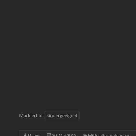
Markiert in:
kindergeeignet
Danny
20. Mai 2012
Mittelalter
,
unterwegs