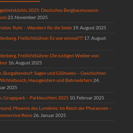
gebietskürbis 2025: Deutsches Bergbaumuseum
hum
23. November 2025
nsion: Ruhr – Wandern für die Seele
19. August 2025
enberg, Freilichtbühne: Es war einmal???
17. August
5
denberg, Freilichtbühne: Die lustigen Weiber von
sor
16. August 2025
n, Burgaltendorf: Sagen und Glühwein – Geschichten
Wichtelbusch, Hausgeistern und Bahnwärtern
24.
uar 2025
n, Grugapark – Parkleuchten 2025
10. Februar 2025
mund, Phoenix des Lumières: Im Reich der Pharaonen –
 immersive Reise
26. Januar 2025