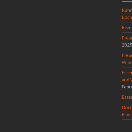
Ruhr
Boc
Reze
Freud
202
Freu
Wind
Esse
von 
Febr
Esse
Dort
Eine