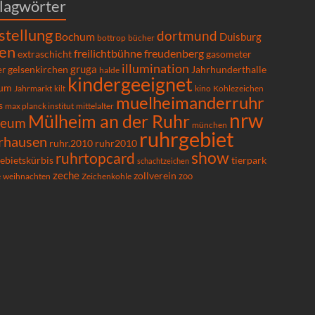
lagwörter
stellung
dortmund
Bochum
Duisburg
bücher
bottrop
en
freilichtbühne
freudenberg
extraschicht
gasometer
illumination
gruga
gelsenkirchen
er
Jahrhunderthalle
halde
kindergeeignet
um
Kohlezeichen
Jahrmarkt
kilt
kino
muelheimanderruhr
s
max planck institut
mittelalter
nrw
Mülheim an der Ruhr
seum
münchen
ruhrgebiet
rhausen
ruhr.2010
ruhr2010
show
ruhrtopcard
ebietskürbis
tierpark
schachtzeichen
zeche
zollverein
zoo
e
Zeichenkohle
weihnachten