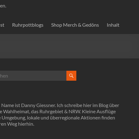
en.
st
Ruhrpottblogs
Shop Merch & Gedöns
Inhalt
Name ist Danny Giessner. Ich schreibe hier im Blog über
e Wahlheimat, das Ruhrgebiet & NRW. Kleine Ausflüge
ie Umgebung, lokale und überregionale Aktionen finden
ren Weg hierhin.