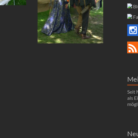
Bl
Fa
Me
Seit
als 
mögli
Neu