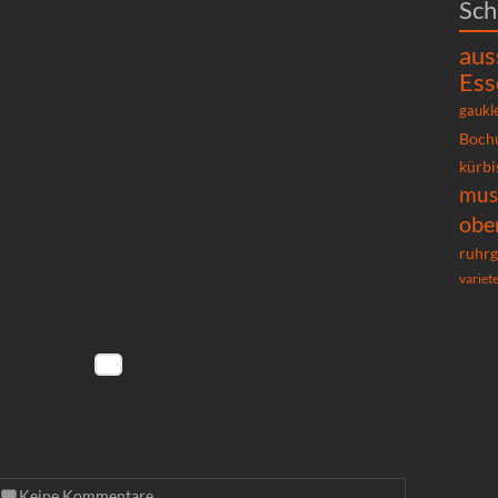
Sch
aus
Ess
gaukl
Boch
kürbi
mu
obe
ruhrg
variet
Keine Kommentare