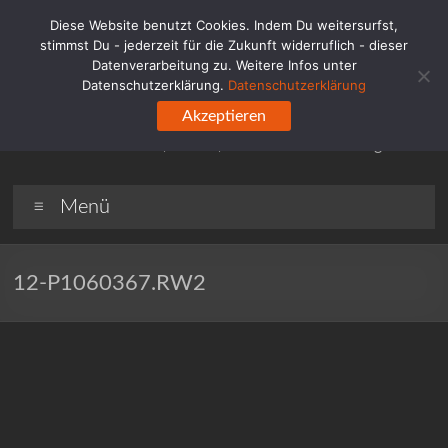
Zum
Diese Website benutzt Cookies. Indem Du weitersurfst,
Inhalt
stimmst Du - jederzeit für die Zukunft widerruflich - dieser
springen
Datenverarbeitung zu. Weitere Infos unter
Wahlheimat.Ruhr
Datenschutzerklärung.
Datenschutzerklärung
Akzeptieren
Blog für und über das Ruhrgebiet. (Industrie-) Kultur im
Fokus: Eindrücke, Events, Museen & Ausstellungen.
Menü
12-P1060367.RW2