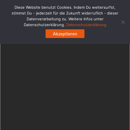
WordPress-Datenbank-Fehler:
[Duplicate entry '' for key
Diese Website benutzt Cookies. Indem Du weitersurfst,
'url_hash']
stimmst Du - jederzeit für die Zukunft widerruflich - dieser
ALTER TABLE `ehabd0q4e6blc_links` ADD UNIQUE KEY 
Datenverarbeitung zu. Weitere Infos unter
`url_hash` (`url_hash`)
Datenschutzerklärung.
Datenschutzerklärung
Zum
Akzeptieren
Inhalt
springen