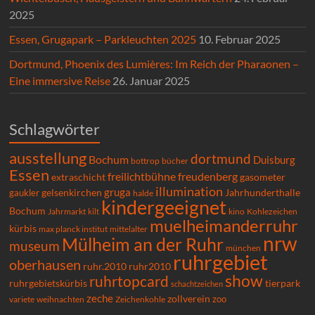
2025
Essen, Grugapark – Parkleuchten 2025
10. Februar 2025
Dortmund, Phoenix des Lumières: Im Reich der Pharaonen –
Eine immersive Reise
26. Januar 2025
Schlagwörter
ausstellung
dortmund
Bochum
Duisburg
bücher
bottrop
Essen
freilichtbühne
freudenberg
extraschicht
gasometer
illumination
gruga
gelsenkirchen
gaukler
Jahrhunderthalle
halde
kindergeeignet
Bochum
Kohlezeichen
Jahrmarkt
kilt
kino
muelheimanderruhr
kürbis
max planck institut
mittelalter
nrw
Mülheim an der Ruhr
museum
münchen
ruhrgebiet
oberhausen
ruhr.2010
ruhr2010
show
ruhrtopcard
ruhrgebietskürbis
tierpark
schachtzeichen
zeche
zollverein
zoo
variete
Zeichenkohle
weihnachten