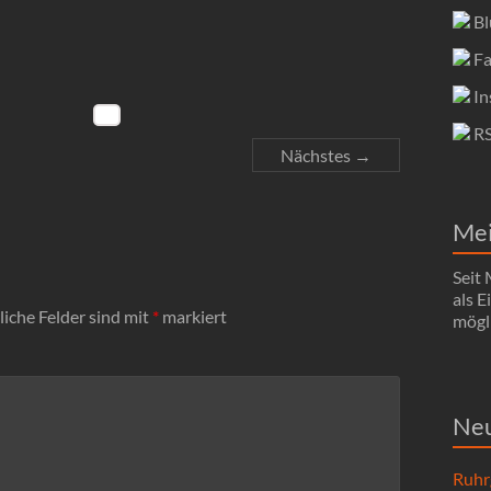
Bl
Fa
In
R
Nächstes →
Me
Seit
als 
liche Felder sind mit
*
markiert
mögli
Neu
Ruhr