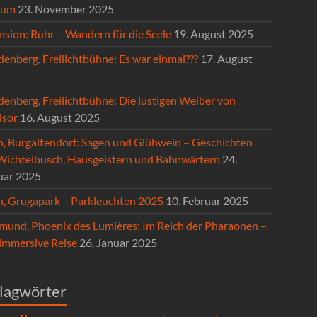
hum
23. November 2025
nsion: Ruhr – Wandern für die Seele
19. August 2025
enberg, Freilichtbühne: Es war einmal???
17. August
5
denberg, Freilichtbühne: Die lustigen Weiber von
sor
16. August 2025
n, Burgaltendorf: Sagen und Glühwein – Geschichten
Wichtelbusch, Hausgeistern und Bahnwärtern
24.
uar 2025
n, Grugapark – Parkleuchten 2025
10. Februar 2025
mund, Phoenix des Lumières: Im Reich der Pharaonen –
 immersive Reise
26. Januar 2025
lagwörter