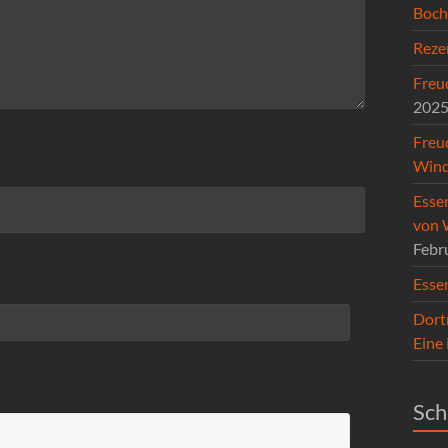
Boc
Reze
Freud
202
Freu
Wind
Esse
von 
Febr
Esse
Dort
Eine
Sch