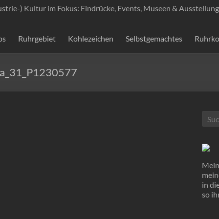
ustrie-) Kultur im Fokus: Eindrücke, Events, Museen & Ausstellung
ps
Ruhrgebiet
Kohlezeichen
Selbstgemachtes
Ruhrko
aja_31_P1230577
Mein 
mein
in d
so ih