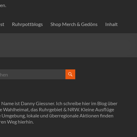
en.
st
Ruhrpottblogs
Shop Merch & Gedöns
Inhalt
Name ist Danny Giessner. Ich schreibe hier im Blog über
e Wahlheimat, das Ruhrgebiet & NRW. Kleine Ausflüge
ie Umgebung, lokale und überregionale Aktionen finden
ren Weg hierhin.