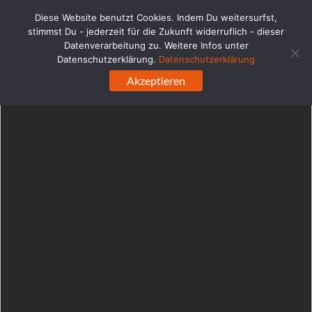
WordPress-Datenbank-Fehler:
[Duplicate entry '' for key
Diese Website benutzt Cookies. Indem Du weitersurfst,
'url_hash']
stimmst Du - jederzeit für die Zukunft widerruflich - dieser
ALTER TABLE `ehabd0q4e6blc_links` ADD UNIQUE KEY 
Datenverarbeitung zu. Weitere Infos unter
`url_hash` (`url_hash`)
Datenschutzerklärung.
Datenschutzerklärung
Zum
Akzeptieren
Inhalt
springen