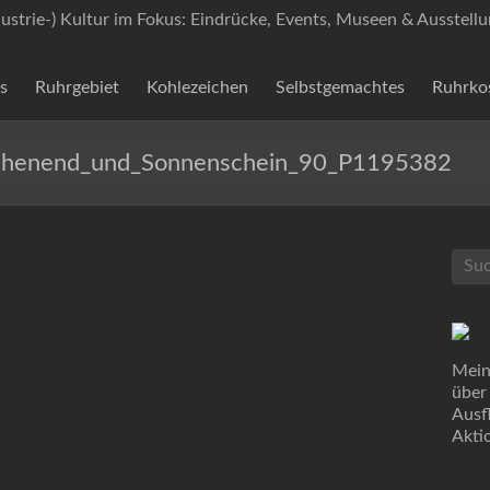
dustrie-) Kultur im Fokus: Eindrücke, Events, Museen & Ausstell
s
Ruhrgebiet
Kohlezeichen
Selbstgemachtes
Ruhrko
ochenend_und_Sonnenschein_90_P1195382
Mein
über
Ausf
Akti