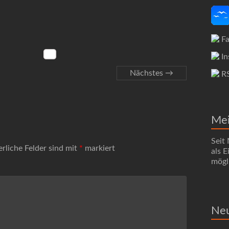
Fa
In
Nächstes →
R
Me
Seit
erliche Felder sind mit
*
markiert
als 
mögli
Neu