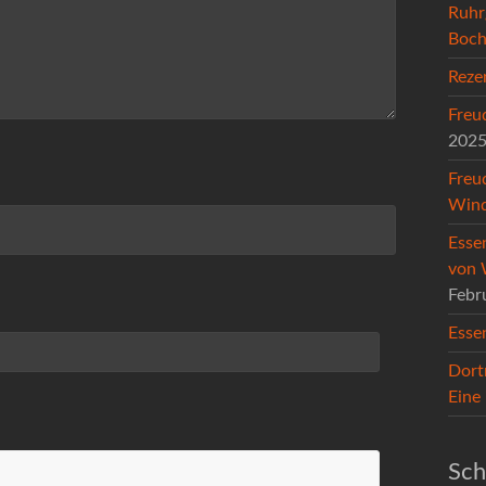
Ruhr
Boc
Reze
Freu
202
Freu
Wind
Esse
von 
Febr
Esse
Dort
Eine
Sch