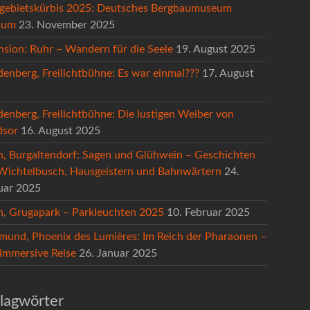
gebietskürbis 2025: Deutsches Bergbaumuseum
hum
23. November 2025
nsion: Ruhr – Wandern für die Seele
19. August 2025
denberg, Freilichtbühne: Es war einmal???
17. August
5
denberg, Freilichtbühne: Die lustigen Weiber von
sor
16. August 2025
n, Burgaltendorf: Sagen und Glühwein – Geschichten
Wichtelbusch, Hausgeistern und Bahnwärtern
24.
uar 2025
n, Grugapark – Parkleuchten 2025
10. Februar 2025
mund, Phoenix des Lumières: Im Reich der Pharaonen –
 immersive Reise
26. Januar 2025
lagwörter