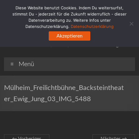
Zum
Diese Website benutzt Cookies. Indem Du weitersurfst,
Inhalt
stimmst Du - jederzeit für die Zukunft widerruflich - dieser
springen
Datenverarbeitung zu. Weitere Infos unter
Wahlheimat.Ruhr
Datenschutzerklärung.
Datenschutzerklärung
Akzeptieren
Blog für und über das Ruhrgebiet. (Industrie-) Kultur im
Fokus: Eindrücke, Events, Museen & Ausstellungen.
Menü
Mülheim_Freilichtbühne_Backsteintheat
er_Ewig_Jung_03_IMG_5488
← Vorheriges
Nächstes →