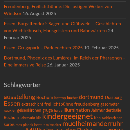
Freudenberg, Freilichtbühne: Die lustigen Weiber von
Windsor
16. August 2025
Essen, Burgaltendorf: Sagen und Glühwein – Geschichten
von Wichtelbusch, Hausgeistern und Bahnwärtern
24.
Februar 2025
Essen, Grugapark – Parkleuchten 2025
10. Februar 2025
Dortmund, Phoenix des Lumières: Im Reich der Pharaonen –
Eine immersive Reise
26. Januar 2025
Schlagwörter
ausstellung
dortmund
Bochum
Duisburg
bücher
bottrop
Essen
freilichtbühne
freudenberg
extraschicht
gasometer
illumination
gruga
gelsenkirchen
Jahrhunderthalle
gaukler
halde
kindergeeignet
Bochum
Kohlezeichen
Jahrmarkt
kilt
kino
muelheimanderruhr
kürbis
max planck institut
mittelalter