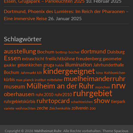
Essen, Grugapark – Parkleuchten 2025
10. Februar 2025
Dortmund, Phoenix des Lumières: Im Reich der Pharaonen –
Eine immersive Reise
26. Januar 2025
Schlagwörter
ausstellung
dortmund
Bochum
Duisburg
bücher
bottrop
Essen
freilichtbühne
freudenberg
extraschicht
gasometer
illumination
gruga
gelsenkirchen
Jahrhunderthalle
gaukler
halde
kindergeeignet
Bochum
Kohlezeichen
Jahrmarkt
kilt
kino
muelheimanderruhr
kürbis
max planck institut
mittelalter
nrw
Mülheim an der Ruhr
museum
münchen
ruhrgebiet
oberhausen
ruhr.2010
ruhr2010
show
ruhrtopcard
ruhrgebietskürbis
tierpark
schachtzeichen
zeche
zollverein
variete
Zeichenkohle
zoo
weihnachten
Copyright © 2026
Wahlheimat.Ruhr
. Alle Rechte vorbehalten. Theme
Spacious