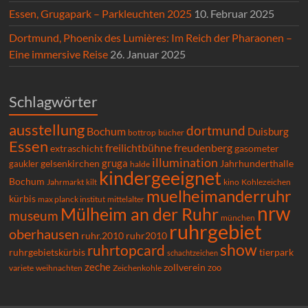
Essen, Grugapark – Parkleuchten 2025
10. Februar 2025
Dortmund, Phoenix des Lumières: Im Reich der Pharaonen –
Eine immersive Reise
26. Januar 2025
Schlagwörter
ausstellung
dortmund
Bochum
Duisburg
bücher
bottrop
Essen
freilichtbühne
freudenberg
extraschicht
gasometer
illumination
gruga
gelsenkirchen
gaukler
Jahrhunderthalle
halde
kindergeeignet
Bochum
Kohlezeichen
Jahrmarkt
kilt
kino
muelheimanderruhr
kürbis
max planck institut
mittelalter
nrw
Mülheim an der Ruhr
museum
münchen
ruhrgebiet
oberhausen
ruhr.2010
ruhr2010
show
ruhrtopcard
ruhrgebietskürbis
tierpark
schachtzeichen
zeche
zollverein
zoo
variete
Zeichenkohle
weihnachten