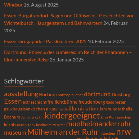
Windsor
16. August 2025
Essen, Burgaltendorf: Sagen und Glühwein – Geschichten von
Wichtelbusch, Hausgeistern und Bahnwärtern
24. Februar
2025
Essen, Grugapark – Parkleuchten 2025
10. Februar 2025
Dortmund, Phoenix des Lumières: Im Reich der Pharaonen –
Eine immersive Reise
26. Januar 2025
Schlagwörter
ausstellung
dortmund
Bochum
Duisburg
bücher
bottrop
Essen
freilichtbühne
freudenberg
extraschicht
gasometer
illumination
gruga
gelsenkirchen
gaukler
Jahrhunderthalle
halde
kindergeeignet
Bochum
Kohlezeichen
Jahrmarkt
kilt
kino
muelheimanderruhr
kürbis
max planck institut
mittelalter
nrw
Mülheim an der Ruhr
museum
münchen