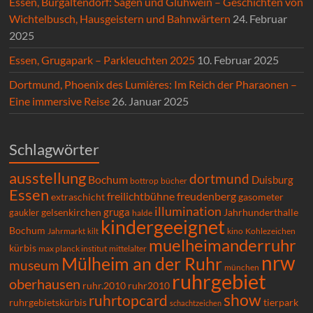
Essen, Burgaltendorf: Sagen und Glühwein – Geschichten von
Wichtelbusch, Hausgeistern und Bahnwärtern
24. Februar
2025
Essen, Grugapark – Parkleuchten 2025
10. Februar 2025
Dortmund, Phoenix des Lumières: Im Reich der Pharaonen –
Eine immersive Reise
26. Januar 2025
Schlagwörter
ausstellung
dortmund
Bochum
Duisburg
bücher
bottrop
Essen
freilichtbühne
freudenberg
extraschicht
gasometer
illumination
gruga
gelsenkirchen
gaukler
Jahrhunderthalle
halde
kindergeeignet
Bochum
Kohlezeichen
Jahrmarkt
kilt
kino
muelheimanderruhr
kürbis
max planck institut
mittelalter
nrw
Mülheim an der Ruhr
museum
münchen
ruhrgebiet
oberhausen
ruhr.2010
ruhr2010
show
ruhrtopcard
ruhrgebietskürbis
tierpark
schachtzeichen