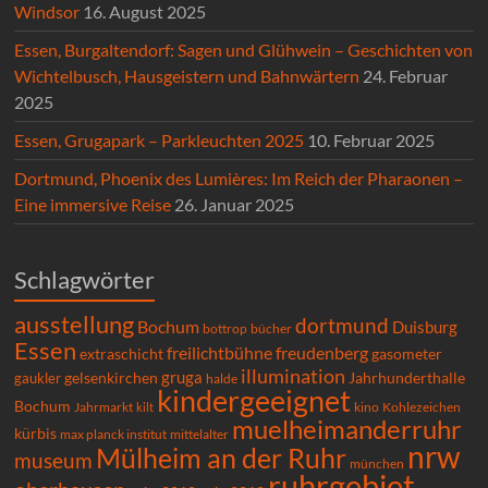
Windsor
16. August 2025
Essen, Burgaltendorf: Sagen und Glühwein – Geschichten von
Wichtelbusch, Hausgeistern und Bahnwärtern
24. Februar
2025
Essen, Grugapark – Parkleuchten 2025
10. Februar 2025
Dortmund, Phoenix des Lumières: Im Reich der Pharaonen –
Eine immersive Reise
26. Januar 2025
Schlagwörter
ausstellung
dortmund
Bochum
Duisburg
bücher
bottrop
Essen
freilichtbühne
freudenberg
extraschicht
gasometer
illumination
gruga
gelsenkirchen
gaukler
Jahrhunderthalle
halde
kindergeeignet
Bochum
Kohlezeichen
Jahrmarkt
kilt
kino
muelheimanderruhr
kürbis
max planck institut
mittelalter
nrw
Mülheim an der Ruhr
museum
münchen
ruhrgebiet