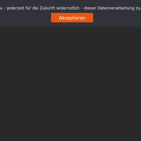
sh']
 - jederzeit für die Zukunft widerruflich - dieser Datenverarbeitung z
sh` (`url_hash`)
Akzeptieren