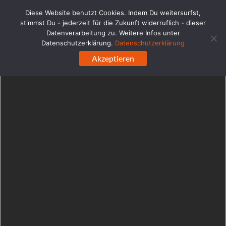
WordPress-Datenbank-Fehler:
[Duplicate entry '' for key
Diese Website benutzt Cookies. Indem Du weitersurfst,
'url_hash']
stimmst Du - jederzeit für die Zukunft widerruflich - dieser
ALTER TABLE `ehabd0q4e6blc_links` ADD UNIQUE KEY 
Datenverarbeitung zu. Weitere Infos unter
`url_hash` (`url_hash`)
Datenschutzerklärung.
Datenschutzerklärung
Zum
Akzeptieren
Inhalt
springen