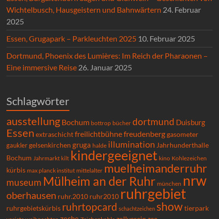
Wichtelbusch, Hausgeistern und Bahnwärtern
24. Februar
2025
Essen, Grugapark – Parkleuchten 2025
10. Februar 2025
Dortmund, Phoenix des Lumières: Im Reich der Pharaonen –
Eine immersive Reise
26. Januar 2025
Schlagwörter
ausstellung
dortmund
Bochum
Duisburg
bücher
bottrop
Essen
freilichtbühne
freudenberg
extraschicht
gasometer
illumination
gruga
gelsenkirchen
gaukler
Jahrhunderthalle
halde
kindergeeignet
Bochum
Kohlezeichen
Jahrmarkt
kilt
kino
muelheimanderruhr
kürbis
max planck institut
mittelalter
nrw
Mülheim an der Ruhr
museum
münchen
ruhrgebiet
oberhausen
ruhr.2010
ruhr2010
show
ruhrtopcard
ruhrgebietskürbis
tierpark
schachtzeichen
zeche
zollverein