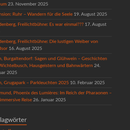
hum
23. November 2025
nsion: Ruhr – Wandern für die Seele
19. August 2025
denberg, Freilichtbühne: Es war einmal???
17. August
5
denberg, Freilichtbühne: Die lustigen Weiber von
sor
16. August 2025
n, Burgaltendorf: Sagen und Glühwein – Geschichten
Wichtelbusch, Hausgeistern und Bahnwärtern
24.
uar 2025
n, Grugapark – Parkleuchten 2025
10. Februar 2025
mund, Phoenix des Lumières: Im Reich der Pharaonen –
 immersive Reise
26. Januar 2025
lagwörter