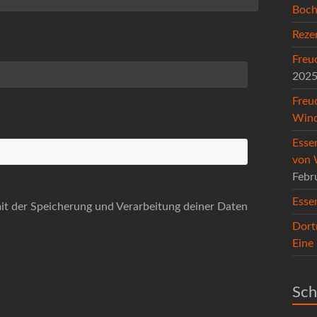
Boc
Reze
Freu
202
Freu
Wind
Esse
von 
Febr
Esse
mit der Speicherung und Verarbeitung deiner Daten
Dort
Eine
Sch