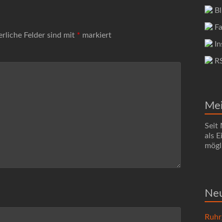
Bl
Fa
erliche Felder sind mit
*
markiert
In
R
Me
Seit
als 
mögli
Neu
Ruhr