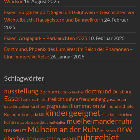
Windsor
16. August 2025
Essen, Burgaltendorf: Sagen und Glühwein – Geschichten von
Wichtelbusch, Hausgeistern und Bahnwärtern
24. Februar
2025
Essen, Grugapark – Parkleuchten 2025
10. Februar 2025
Dortmund, Phoenix des Lumières: Im Reich der Pharaonen –
Eine immersive Reise
26. Januar 2025
Schlagwörter
ausstellung
dortmund
Bochum
Duisburg
bücher
bottrop
Essen
freilichtbühne
freudenberg
extraschicht
gasometer
illumination
gruga
gelsenkirchen
gaukler
Jahrhunderthalle
halde
kindergeeignet
Bochum
Kohlezeichen
Jahrmarkt
kilt
kino
muelheimanderruhr
kürbis
max planck institut
mittelalter
nrw
Mülheim an der Ruhr
museum
münchen
ruhrgebiet
oberhausen
ruhr.2010
ruhr2010