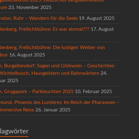
hum
23. November 2025
nsion: Ruhr – Wandern für die Seele
19. August 2025
denberg, Freilichtbühne: Es war einmal???
17. August
5
denberg, Freilichtbühne: Die lustigen Weiber von
sor
16. August 2025
n, Burgaltendorf: Sagen und Glühwein – Geschichten
Wichtelbusch, Hausgeistern und Bahnwärtern
24.
uar 2025
n, Grugapark – Parkleuchten 2025
10. Februar 2025
mund, Phoenix des Lumières: Im Reich der Pharaonen –
 immersive Reise
26. Januar 2025
lagwörter