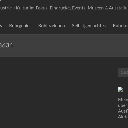
dustrie-) Kultur im Fokus: Eindrücke, Events, Museen & Ausstell
s
Ruhrgebiet
Kohlezeichen
Selbstgemachtes
Ruhrko
53634
Mein
über
Ausf
Akti