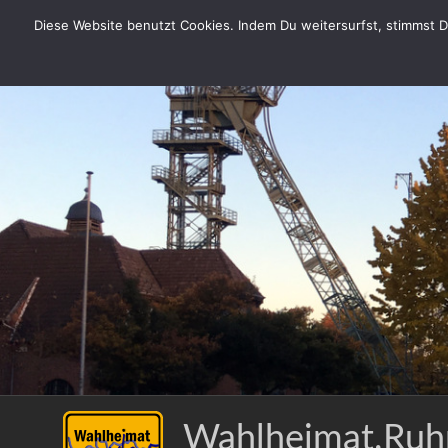
Zum
Diese Website benutzt Cookies. Indem Du weitersurfst, stimmst Du
Inhalt
springen
Wahlheimat.Ruh