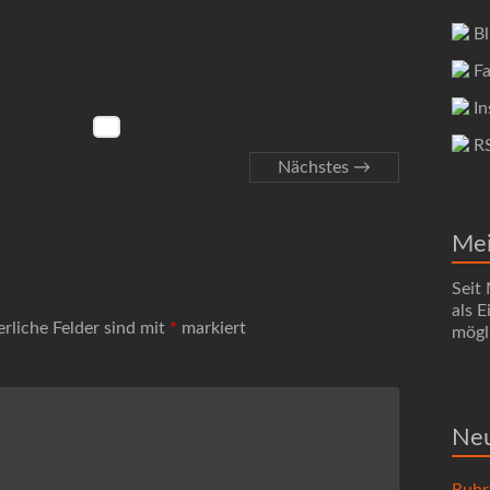
Bl
Fa
In
R
Nächstes →
Me
Seit
als 
erliche Felder sind mit
*
markiert
mögli
Neu
Ruhr