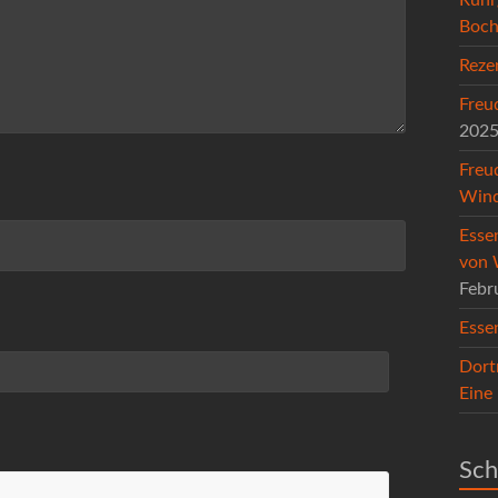
Boc
Reze
Freu
202
Freu
Wind
Esse
von 
Febr
Esse
Dort
Eine
Sch