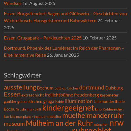
Windsor
16. August 2025
Essen, Burgaltendorf: Sagen und Glühwein – Geschichten von
Wichtelbusch, Hausgeistern und Bahnwärtern
24. Februar
2025
Essen, Grugapark – Parkleuchten 2025
10. Februar 2025
Dortmund, Phoenix des Lumières: Im Reich der Pharaonen –
Eine immersive Reise
26. Januar 2025
Schlagwörter
ausstellung
dortmund
Bochum
Duisburg
bücher
bottrop
Essen
freilichtbühne
freudenberg
extraschicht
gasometer
illumination
gruga
gelsenkirchen
gaukler
Jahrhunderthalle
halde
kindergeeignet
Bochum
Kohlezeichen
Jahrmarkt
kilt
kino
muelheimanderruhr
kürbis
max planck institut
mittelalter
nrw
Mülheim an der Ruhr
museum
münchen
ruhrgebiet