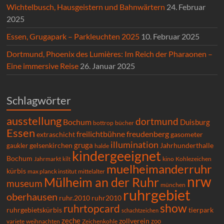
Wichtelbusch, Hausgeistern und Bahnwärtern
24. Februar
2025
Essen, Grugapark – Parkleuchten 2025
10. Februar 2025
Dortmund, Phoenix des Lumières: Im Reich der Pharaonen –
Eine immersive Reise
26. Januar 2025
Schlagwörter
ausstellung
dortmund
Bochum
Duisburg
bücher
bottrop
Essen
freilichtbühne
freudenberg
extraschicht
gasometer
illumination
gruga
gelsenkirchen
gaukler
Jahrhunderthalle
halde
kindergeeignet
Bochum
Kohlezeichen
Jahrmarkt
kilt
kino
muelheimanderruhr
kürbis
max planck institut
mittelalter
nrw
Mülheim an der Ruhr
museum
münchen
ruhrgebiet
oberhausen
ruhr.2010
ruhr2010
show
ruhrtopcard
ruhrgebietskürbis
tierpark
schachtzeichen
zeche
zollverein
zoo
variete
Zeichenkohle
weihnachten