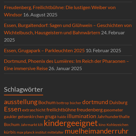
Freudenberg, Freilichtbühne: Die lustigen Weiber von
Windsor
16. August 2025
Essen, Burgaltendorf: Sagen und Glühwein – Geschichten von
Wichtelbusch, Hausgeistern und Bahnwärtern
24. Februar
2025
Essen, Grugapark – Parkleuchten 2025
10. Februar 2025
Dortmund, Phoenix des Lumières: Im Reich der Pharaonen –
Eine immersive Reise
26. Januar 2025
Schlagwörter
ausstellung
dortmund
Bochum
Duisburg
bücher
bottrop
Essen
freilichtbühne
freudenberg
extraschicht
gasometer
illumination
gruga
gelsenkirchen
gaukler
Jahrhunderthalle
halde
kindergeeignet
Bochum
Kohlezeichen
Jahrmarkt
kilt
kino
muelheimanderruhr
kürbis
max planck institut
mittelalter