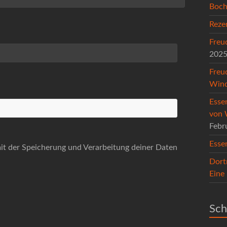
Boc
Reze
Freu
202
Freu
Wind
Esse
von 
Febr
Esse
mit der Speicherung und Verarbeitung deiner Daten
Dort
Eine
Sch