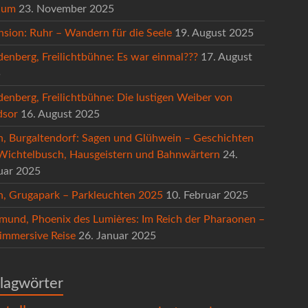
hum
23. November 2025
nsion: Ruhr – Wandern für die Seele
19. August 2025
denberg, Freilichtbühne: Es war einmal???
17. August
5
denberg, Freilichtbühne: Die lustigen Weiber von
sor
16. August 2025
n, Burgaltendorf: Sagen und Glühwein – Geschichten
Wichtelbusch, Hausgeistern und Bahnwärtern
24.
uar 2025
n, Grugapark – Parkleuchten 2025
10. Februar 2025
mund, Phoenix des Lumières: Im Reich der Pharaonen –
 immersive Reise
26. Januar 2025
lagwörter