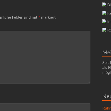
Bl
Fa
erliche Felder sind mit
*
markiert
In
R
Me
Seit
als 
mögli
Neu
Ruhr