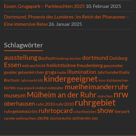
Essen, Grugapark – Parkleuchten 2025
10. Februar 2025
Dortmund, Phoenix des Lumières: Im Reich der Pharaonen –
Eine immersive Reise
26. Januar 2025
Schlagwörter
ausstellung
dortmund
Bochum
Duisburg
bücher
bottrop
Essen
freilichtbühne
freudenberg
extraschicht
gasometer
illumination
gruga
gelsenkirchen
gaukler
Jahrhunderthalle
halde
kindergeeignet
Bochum
Kohlezeichen
Jahrmarkt
kilt
kino
muelheimanderruhr
kürbis
max planck institut
mittelalter
nrw
Mülheim an der Ruhr
museum
münchen
ruhrgebiet
oberhausen
ruhr.2010
ruhr2010
show
ruhrtopcard
ruhrgebietskürbis
tierpark
schachtzeichen
zeche
zollverein
zoo
variete
Zeichenkohle
weihnachten