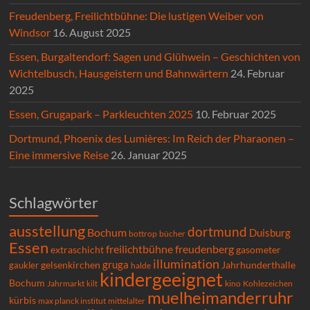
Freudenberg, Freilichtbühne: Die lustigen Weiber von
Windsor
16. August 2025
Essen, Burgaltendorf: Sagen und Glühwein – Geschichten von
Wichtelbusch, Hausgeistern und Bahnwärtern
24. Februar
2025
Essen, Grugapark – Parkleuchten 2025
10. Februar 2025
Dortmund, Phoenix des Lumières: Im Reich der Pharaonen –
Eine immersive Reise
26. Januar 2025
Schlagwörter
ausstellung
dortmund
Bochum
Duisburg
bücher
bottrop
Essen
freilichtbühne
freudenberg
extraschicht
gasometer
illumination
gruga
gelsenkirchen
gaukler
Jahrhunderthalle
halde
kindergeeignet
Bochum
Kohlezeichen
Jahrmarkt
kilt
kino
muelheimanderruhr
kürbis
max planck institut
mittelalter