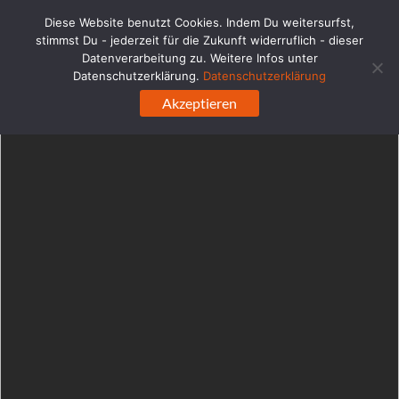
WordPress-Datenbank-Fehler:
[Duplicate entry '' for key
Diese Website benutzt Cookies. Indem Du weitersurfst,
'url_hash']
stimmst Du - jederzeit für die Zukunft widerruflich - dieser
ALTER TABLE `ehabd0q4e6blc_links` ADD UNIQUE KEY 
Datenverarbeitung zu. Weitere Infos unter
`url_hash` (`url_hash`)
Datenschutzerklärung.
Datenschutzerklärung
Zum
Akzeptieren
Inhalt
springen