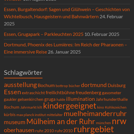
Essen, Burgaltendorf: Sagen und Glühwein – Geschichten von
Wichtelbusch, Hausgeistern und Bahnwärtern
24. Februar
2025
Essen, Grugapark – Parkleuchten 2025
10. Februar 2025
Dortmund, Phoenix des Lumières: Im Reich der Pharaonen –
Eine immersive Reise
26. Januar 2025
Schlagwörter
ausstellung
dortmund
Bochum
Duisburg
bücher
bottrop
Essen
freilichtbühne
freudenberg
extraschicht
gasometer
illumination
gruga
gelsenkirchen
gaukler
Jahrhunderthalle
halde
kindergeeignet
Bochum
Kohlezeichen
Jahrmarkt
kilt
kino
muelheimanderruhr
kürbis
max planck institut
mittelalter
nrw
Mülheim an der Ruhr
museum
münchen
ruhrgebiet
oberhausen
ruhr.2010
ruhr2010