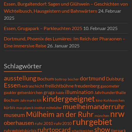
Essen, Burgaltendorf: Sagen und Glühwein – Geschichten von
Wichtelbusch, Hausgeistern und Bahnwärtern
24. Februar
2025
Essen, Grugapark – Parkleuchten 2025
10. Februar 2025
Dortmund, Phoenix des Lumières: Im Reich der Pharaonen –
Eine immersive Reise
26. Januar 2025
Schlagwörter
ausstellung
dortmund
Bochum
Duisburg
bücher
bottrop
Essen
freilichtbühne
freudenberg
extraschicht
gasometer
illumination
gruga
gelsenkirchen
gaukler
Jahrhunderthalle
halde
kindergeeignet
Bochum
Kohlezeichen
Jahrmarkt
kilt
kino
muelheimanderruhr
kürbis
max planck institut
mittelalter
nrw
Mülheim an der Ruhr
museum
münchen
ruhrgebiet
oberhausen
ruhr.2010
ruhr2010
show
ruhrtopcard
ruhrgebietskürbis
tierpark
schachtzeichen