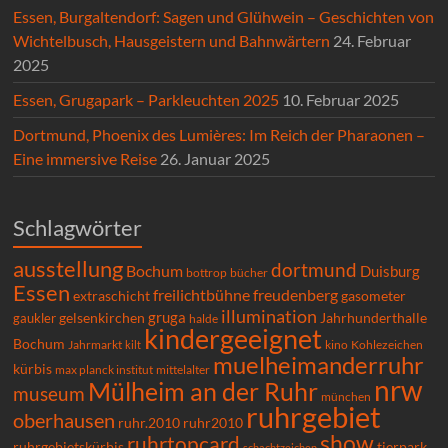
Essen, Burgaltendorf: Sagen und Glühwein – Geschichten von
Wichtelbusch, Hausgeistern und Bahnwärtern
24. Februar
2025
Essen, Grugapark – Parkleuchten 2025
10. Februar 2025
Dortmund, Phoenix des Lumières: Im Reich der Pharaonen –
Eine immersive Reise
26. Januar 2025
Schlagwörter
ausstellung
dortmund
Bochum
Duisburg
bücher
bottrop
Essen
freilichtbühne
freudenberg
extraschicht
gasometer
illumination
gruga
gelsenkirchen
gaukler
Jahrhunderthalle
halde
kindergeeignet
Bochum
Kohlezeichen
Jahrmarkt
kilt
kino
muelheimanderruhr
kürbis
max planck institut
mittelalter
nrw
Mülheim an der Ruhr
museum
münchen
ruhrgebiet
oberhausen
ruhr.2010
ruhr2010
show
ruhrtopcard
ruhrgebietskürbis
tierpark
schachtzeichen