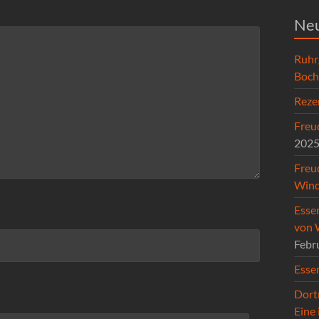
Neu
Ruhr
Boc
Reze
Freud
202
Freu
Wind
Esse
von 
Febr
Esse
Dort
Eine