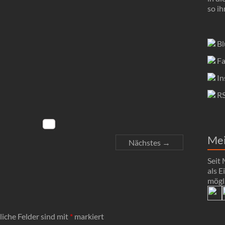
so ih
Bl
Fa
In
R
Me
Nächstes →
Seit
als 
mögli
liche Felder sind mit
*
markiert