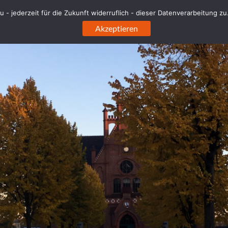
sh']
 - jederzeit für die Zukunft widerruflich - dieser Datenverarbeitung z
sh` (`url_hash`)
Akzeptieren