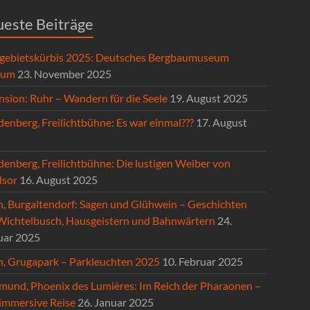
este Beiträge
gebietskürbis 2025: Deutsches Bergbaumuseum
hum
23. November 2025
nsion: Ruhr – Wandern für die Seele
19. August 2025
enberg, Freilichtbühne: Es war einmal???
17. August
5
denberg, Freilichtbühne: Die lustigen Weiber von
sor
16. August 2025
n, Burgaltendorf: Sagen und Glühwein – Geschichten
Wichtelbusch, Hausgeistern und Bahnwärtern
24.
uar 2025
n, Grugapark – Parkleuchten 2025
10. Februar 2025
mund, Phoenix des Lumières: Im Reich der Pharaonen –
 immersive Reise
26. Januar 2025