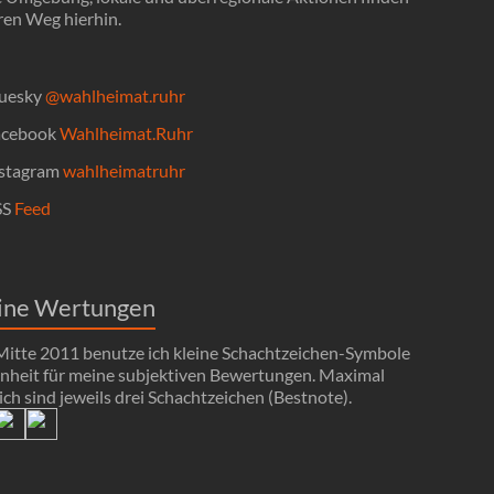
ren Weg hierhin.
uesky
@wahlheimat.ruhr
cebook
Wahlheimat.Ruhr
stagram
wahlheimatruhr
SS
Feed
ine Wertungen
 Mitte 2011 benutze ich kleine Schachtzeichen-Symbole
Einheit für meine subjektiven Bewertungen. Maximal
ch sind jeweils drei Schachtzeichen (Bestnote).