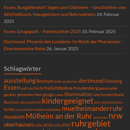
Essen, Burgaltendorf: Sagen und Glühwein – Geschichten von
Wichtelbusch, Hausgeistern und Bahnwärtern
24. Februar
2025
Essen, Grugapark – Parkleuchten 2025
10. Februar 2025
Dortmund, Phoenix des Lumières: Im Reich der Pharaonen –
Eine immersive Reise
26. Januar 2025
Schlagwörter
ausstellung
dortmund
Bochum
Duisburg
bücher
bottrop
Essen
freilichtbühne
freudenberg
extraschicht
gasometer
illumination
gruga
gelsenkirchen
gaukler
Jahrhunderthalle
halde
kindergeeignet
Bochum
Kohlezeichen
Jahrmarkt
kilt
kino
muelheimanderruhr
kürbis
max planck institut
mittelalter
nrw
Mülheim an der Ruhr
museum
münchen
ruhrgebiet
oberhausen
ruhr.2010
ruhr2010