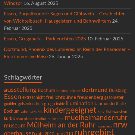
Windsor
16. August 2025
Essen, Burgaltendorf: Sagen und Glühwein – Geschichten
von Wichtelbusch, Hausgeistern und Bahnwärtern
24.
Februar 2025
Essen, Grugapark – Parkleuchten 2025
10. Februar 2025
Dortmund, Phoenix des Lumières: Im Reich der Pharaonen –
Eine immersive Reise
26. Januar 2025
Schlagwörter
ausstellung
dortmund
Bochum
Duisburg
bücher
bottrop
Essen
freilichtbühne
freudenberg
extraschicht
gasometer
illumination
gruga
gelsenkirchen
Jahrhunderthalle
gaukler
halde
kindergeeignet
Bochum
Kohlezeichen
Jahrmarkt
kilt
kino
muelheimanderruhr
kürbis
max planck institut
mittelalter
nrw
Mülheim an der Ruhr
museum
münchen
ruhrgebiet
oberhausen
ruhr.2010
ruhr2010