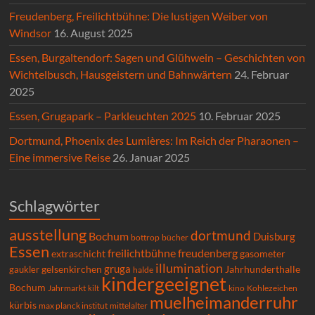
Freudenberg, Freilichtbühne: Die lustigen Weiber von
Windsor
16. August 2025
Essen, Burgaltendorf: Sagen und Glühwein – Geschichten von
Wichtelbusch, Hausgeistern und Bahnwärtern
24. Februar
2025
Essen, Grugapark – Parkleuchten 2025
10. Februar 2025
Dortmund, Phoenix des Lumières: Im Reich der Pharaonen –
Eine immersive Reise
26. Januar 2025
Schlagwörter
ausstellung
dortmund
Bochum
Duisburg
bücher
bottrop
Essen
freilichtbühne
freudenberg
extraschicht
gasometer
illumination
gruga
gelsenkirchen
gaukler
Jahrhunderthalle
halde
kindergeeignet
Bochum
Kohlezeichen
Jahrmarkt
kilt
kino
muelheimanderruhr
kürbis
max planck institut
mittelalter