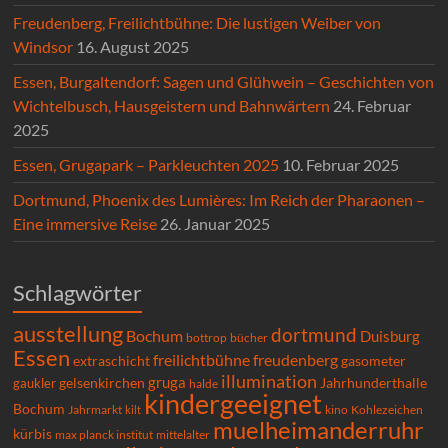
Freudenberg, Freilichtbühne: Die lustigen Weiber von
Windsor
16. August 2025
Essen, Burgaltendorf: Sagen und Glühwein – Geschichten von
Wichtelbusch, Hausgeistern und Bahnwärtern
24. Februar
2025
Essen, Grugapark – Parkleuchten 2025
10. Februar 2025
Dortmund, Phoenix des Lumières: Im Reich der Pharaonen –
Eine immersive Reise
26. Januar 2025
Schlagwörter
ausstellung
dortmund
Bochum
Duisburg
bücher
bottrop
Essen
freilichtbühne
freudenberg
extraschicht
gasometer
illumination
gruga
gelsenkirchen
gaukler
Jahrhunderthalle
halde
kindergeeignet
Bochum
Kohlezeichen
Jahrmarkt
kilt
kino
muelheimanderruhr
kürbis
max planck institut
mittelalter