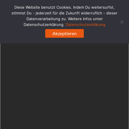
WordPress-Datenbank-Fehler:
[Duplicate entry '' for key
Diese Website benutzt Cookies. Indem Du weitersurfst,
'url_hash']
stimmst Du - jederzeit für die Zukunft widerruflich - dieser
ALTER TABLE `ehabd0q4e6blc_links` ADD UNIQUE KEY 
Datenverarbeitung zu. Weitere Infos unter
`url_hash` (`url_hash`)
Datenschutzerklärung.
Datenschutzerklärung
Zum
Akzeptieren
Inhalt
springen