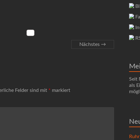
Bl
Fa
In
R
Nächstes →
Me
Seit
als 
erliche Felder sind mit
*
markiert
mögli
Neu
Ruhr