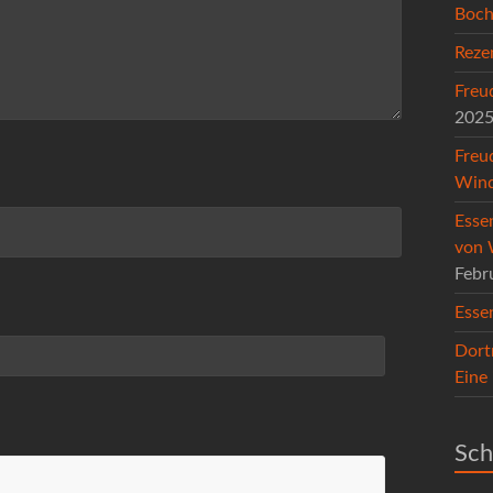
Boc
Reze
Freu
202
Freu
Wind
Esse
von 
Febr
Esse
Dort
Eine
Sch