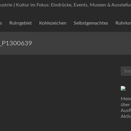
dustrie-) Kultur im Fokus: Eindrücke, Events, Museen & Ausstell
s
Ruhrgebiet
Kohlezeichen
Selbstgemachtes
Ruhrko
5_P1300639
Mein
über
Ausf
Akti