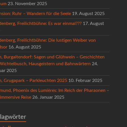
hum
23. November 2025
nsion: Ruhr – Wandern für die Seele
19. August 2025
denberg, Freilichtbühne: Es war einmal???
17. August
5
denberg, Freilichtbühne: Die lustigen Weiber von
sor
16. August 2025
n, Burgaltendorf: Sagen und Glühwein – Geschichten
Wichtelbusch, Hausgeistern und Bahnwärtern
24.
uar 2025
n, Grugapark – Parkleuchten 2025
10. Februar 2025
mund, Phoenix des Lumières: Im Reich der Pharaonen –
 immersive Reise
26. Januar 2025
lagwörter