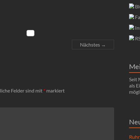
Bl
Fa
In
R
Nächstes →
Me
Seit
als 
liche Felder sind mit
*
markiert
mögli
Neu
Ruhr