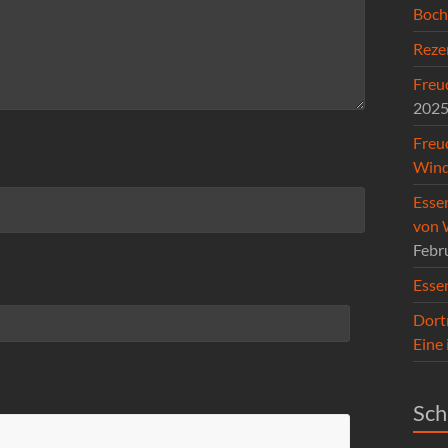
Boc
Reze
Freud
202
Freu
Wind
Esse
von 
Febr
Esse
Dort
Eine
Sch