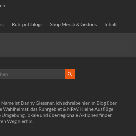
en.
st
Ruhrpottblogs
Shop Merch & Gedöns
Inhalt
Name ist Danny Giessner. Ich schreibe hier im Blog über
e Wahlheimat, das Ruhrgebiet & NRW. Kleine Ausflüge
ie Umgebung, lokale und überregionale Aktionen finden
ren Weg hierhin.