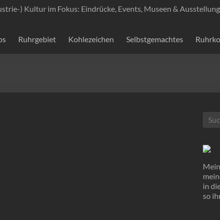
ustrie-) Kultur im Fokus: Eindrücke, Events, Museen & Ausstellung
ps
Ruhrgebiet
Kohlezeichen
Selbstgemachtes
Ruhrko
Mein 
mein
in d
so ih