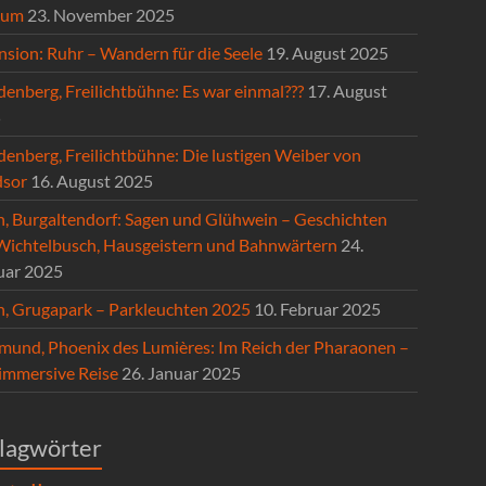
hum
23. November 2025
nsion: Ruhr – Wandern für die Seele
19. August 2025
enberg, Freilichtbühne: Es war einmal???
17. August
5
denberg, Freilichtbühne: Die lustigen Weiber von
sor
16. August 2025
n, Burgaltendorf: Sagen und Glühwein – Geschichten
Wichtelbusch, Hausgeistern und Bahnwärtern
24.
uar 2025
n, Grugapark – Parkleuchten 2025
10. Februar 2025
mund, Phoenix des Lumières: Im Reich der Pharaonen –
 immersive Reise
26. Januar 2025
lagwörter