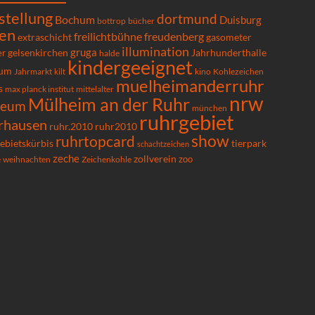
stellung
dortmund
Bochum
Duisburg
bücher
bottrop
en
freilichtbühne
freudenberg
extraschicht
gasometer
illumination
gruga
gelsenkirchen
er
Jahrhunderthalle
halde
kindergeeignet
um
Kohlezeichen
Jahrmarkt
kilt
kino
muelheimanderruhr
s
max planck institut
mittelalter
nrw
Mülheim an der Ruhr
seum
münchen
ruhrgebiet
rhausen
ruhr.2010
ruhr2010
show
ruhrtopcard
ebietskürbis
tierpark
schachtzeichen
zeche
zollverein
zoo
e
Zeichenkohle
weihnachten