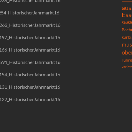
aus
Ess
gaukl
Boch
kürbi
mu
obe
ruhrg
variet