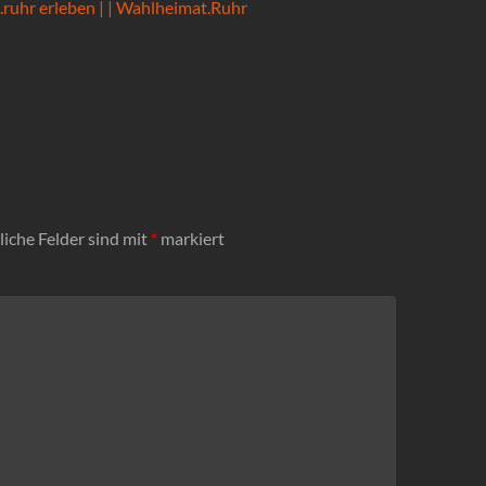
ruhr erleben | | Wahlheimat.Ruhr
liche Felder sind mit
*
markiert