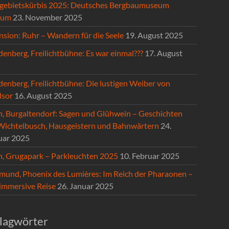
gebietskürbis 2025: Deutsches Bergbaumuseum
hum
23. November 2025
nsion: Ruhr – Wandern für die Seele
19. August 2025
enberg, Freilichtbühne: Es war einmal???
17. August
5
denberg, Freilichtbühne: Die lustigen Weiber von
sor
16. August 2025
n, Burgaltendorf: Sagen und Glühwein – Geschichten
Wichtelbusch, Hausgeistern und Bahnwärtern
24.
uar 2025
n, Grugapark – Parkleuchten 2025
10. Februar 2025
mund, Phoenix des Lumières: Im Reich der Pharaonen –
 immersive Reise
26. Januar 2025
lagwörter