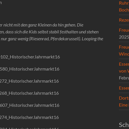
m
Ruhr
Boc
Reze
ber nicht mit den ganz Kleinen da hin gehen. Die
Freud
n, dass sich die Kids selbst stabil festhalten und stehen
202
 nur ganz wenig (Riesenrad, Pferdekarussell). Looping the
Freu
Wind
Esse
von 
Febr
Esse
Dort
Eine
Sch