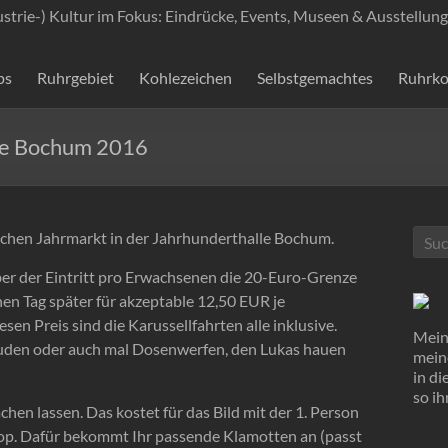
ustrie-) Kultur im Fokus: Eindrücke, Events, Museen & Ausstellung
ps
Ruhrgebiet
Kohlezeichen
Selbstgemachtes
Ruhrko
lle Bochum 2016
schen Jahrmarkt in der Jahrhunderthalle Bochum.
er der Eintritt pro Erwachsenen die 20-Euro-Grenze
inen Tag später für akzeptable 12,50 EUR je
sen Preis sind die Karussellfahrten alle inklusive.
Mein 
buden oder auch mal Dosenwerfen, den Lukas hauen
mein
in d
so ih
hen lassen. Das kostet für das Bild mit der 1. Person
op. Dafür bekommt Ihr passende Klamotten an (passt