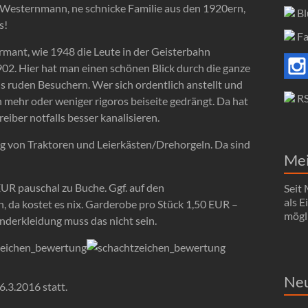
n Westernmann, ne schnicke Familie aus den 1920ern,
Bl
s!
Fa
armant, wie 1948 die Leute in der Geisterbahn
902. Hier hat man einen schönen Blick durch die ganze
ils ruden Besuchern. Wer sich ordentlich anstellt und
R
n mehr oder weniger rigoros beiseite gedrängt. Da hat
eiber notfalls besser kanalisieren.
ng von Traktoren und Leierkästen/Drehorgeln. Da sind
Me
EUR pauschal zu Buche. Ggf. auf den
Seit
als 
, da kostet es nix. Garderobe pro Stück 1,50 EUR –
mögli
inderkleidung muss das nicht sein.
Neu
.3.2016 statt.