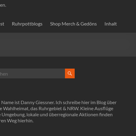
en.
st
Ruhrpottblogs
Shop Merch & Gedöns
Inhalt
Name ist Danny Giessner. Ich schreibe hier im Blog über
e Wahlheimat, das Ruhrgebiet & NRW. Kleine Ausflüge
ie Umgebung, lokale und überregionale Aktionen finden
ren Weg hierhin.