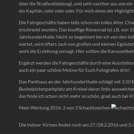
über die Straßenkleidung), und seht nachher aus wie ei
ein Kapitän, oder oder oder. Für mich eines der Highlight
Die Fahrgeschäfte haben teils schon ein tolles Alter. Ch
erschreckt wurden. Das knuffige Riesenrad ist z.B. von 1
Jahrhunderthalle. Nicht so begeistert bin ich von den te
wartet, wird öfters zack von großen und kleinen Egoiste
wohl die Erziehung versagt. Hier sollten die Karussellbetr
Ergänzt werden die Fahrgeschäfte durch eine Ausstellu
auch ein paar schöne Motive für Euch Fotografen drin!
Das Parkhaus an der Jahrhunderthalle schlägt mit 3,50 
Buckelpistenparkplatz am Kreisel davor links ausweichen
das finde ich schon nicht mehr so schön, grad auch bei K
Mein Wertung 2016: 2 von 3 Schachtzeichen
Die Indoor-Kirmes findet noch am 27./28.2.2016 und 5./6