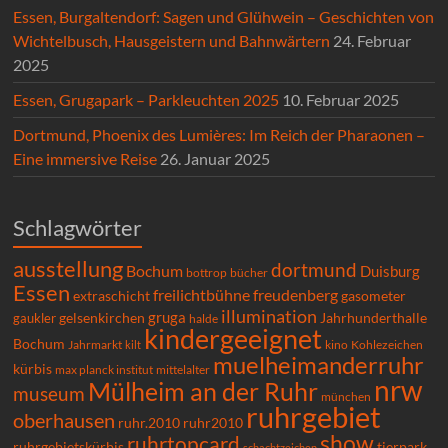
Essen, Burgaltendorf: Sagen und Glühwein – Geschichten von
Wichtelbusch, Hausgeistern und Bahnwärtern
24. Februar
2025
Essen, Grugapark – Parkleuchten 2025
10. Februar 2025
Dortmund, Phoenix des Lumières: Im Reich der Pharaonen –
Eine immersive Reise
26. Januar 2025
Schlagwörter
ausstellung
dortmund
Bochum
Duisburg
bücher
bottrop
Essen
freilichtbühne
freudenberg
extraschicht
gasometer
illumination
gruga
gelsenkirchen
gaukler
Jahrhunderthalle
halde
kindergeeignet
Bochum
Kohlezeichen
Jahrmarkt
kilt
kino
muelheimanderruhr
kürbis
max planck institut
mittelalter
nrw
Mülheim an der Ruhr
museum
münchen
ruhrgebiet
oberhausen
ruhr.2010
ruhr2010
show
ruhrtopcard
ruhrgebietskürbis
tierpark
schachtzeichen